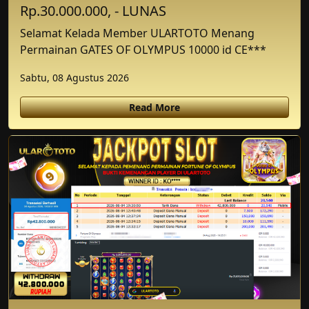
Rp.30.000.000, - LUNAS
Selamat Kelada Member ULARTOTO Menang
Permainan GATES OF OLYMPUS 10000 id CE***
Sabtu, 08 Agustus 2026
Read More