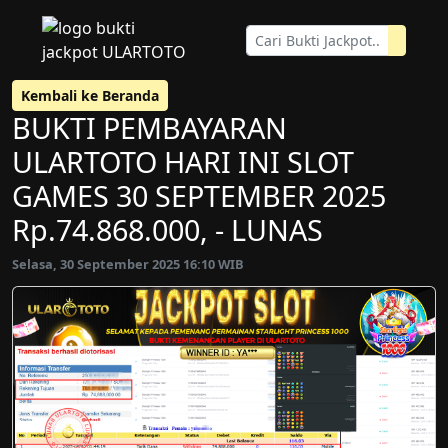
Kembali ke Beranda
BUKTI PEMBAYARAN
ULARTOTO HARI INI SLOT
GAMES 30 SEPTEMBER 2025
Rp.74.868.000, - LUNAS
Selasa, 30 September 2025 16:10 WIB