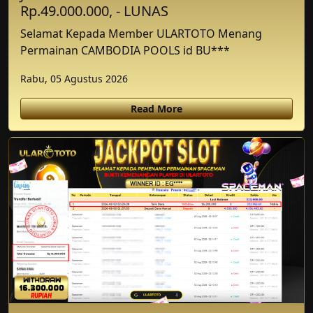
Rp.49.000.000, - LUNAS
Selamat Kepada Member ULARTOTO Menang
Permainan CAMBODIA POOLS id BU***
Rabu, 05 Agustus 2026
Read More