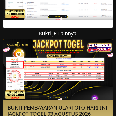
Bukti JP Lainnya:
BUKTI PEMBAYARAN ULARTOTO HARI INI
JACKPOT TOGEL 03 AGUSTUS 2026