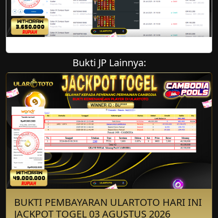
Bukti JP Lainnya:
BUKTI PEMBAYARAN ULARTOTO HARI INI
JACKPOT TOGEL 03 AGUSTUS 2026