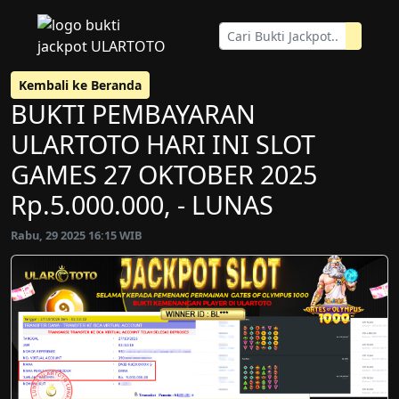
Kembali ke Beranda
BUKTI PEMBAYARAN
ULARTOTO HARI INI SLOT
GAMES 27 OKTOBER 2025
Rp.5.000.000, - LUNAS
Rabu, 29 2025 16:15 WIB