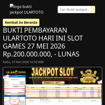
Kembali ke Beranda
BUKTI PEMBAYARAN
ULARTOTO HARI INI SLOT
GAMES 27 MEI 2026
Rp.200.000.000, - LUNAS
Rabu, 27 Mei 2026 14:32 WIB