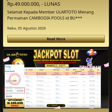
Rp.49.000.000, - LUNAS
Selamat Kepada Member ULARTOTO Menang
Permainan CAMBODIA POOLS id BU***
Rabu, 05 Agustus 2026
Read More