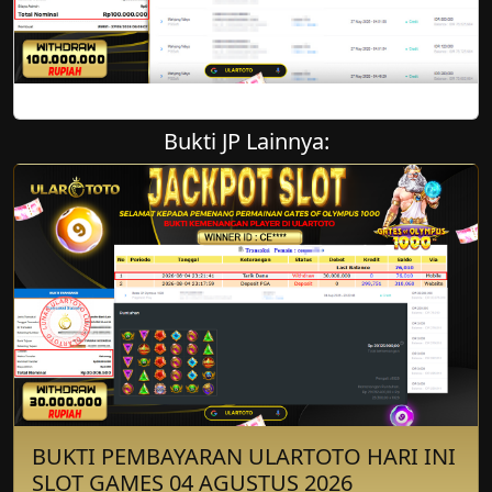
Bukti JP Lainnya:
BUKTI PEMBAYARAN ULARTOTO HARI INI
SLOT GAMES 04 AGUSTUS 2026