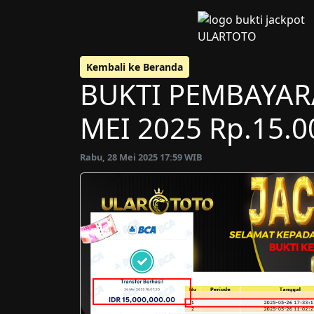
Kembali ke Beranda
BUKTI PEMBAYAR
MEI 2025 Rp.15.0
Rabu, 28 Mei 2025 17:59 WIB