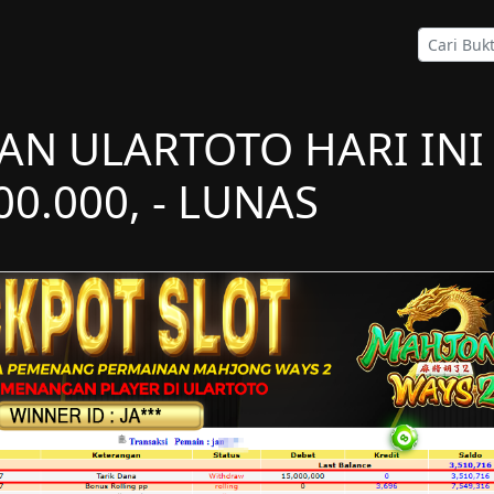
AN ULARTOTO HARI INI
00.000, - LUNAS