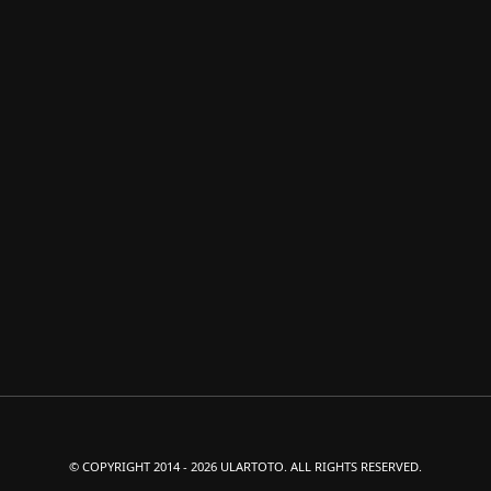
© COPYRIGHT 2014 - 2026 ULARTOTO. ALL RIGHTS RESERVED.