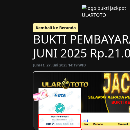
Kembali ke Beranda
BUKTI PEMBAYAR
JUNI 2025 Rp.21.
Jumat, 27 Juni 2025 14:19 WIB