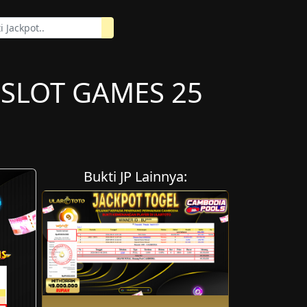
 SLOT GAMES 25
Bukti JP Lainnya: