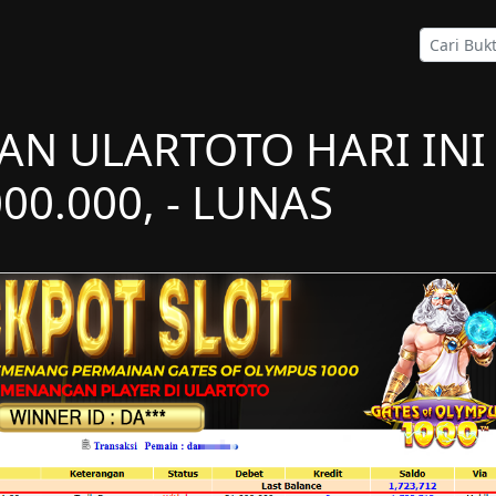
AN ULARTOTO HARI INI
000.000, - LUNAS