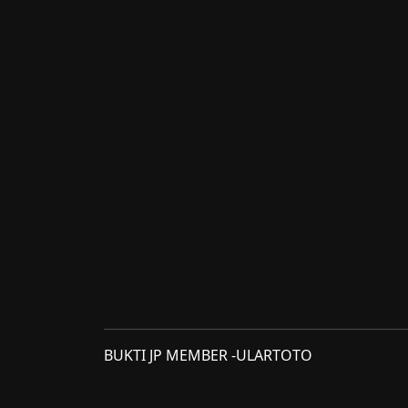
BUKTI JP MEMBER -ULARTOTO