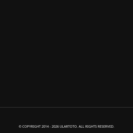
© COPYRIGHT 2014 - 2026 ULARTOTO. ALL RIGHTS RESERVED.