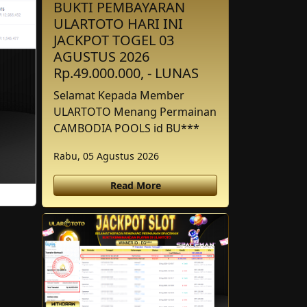
BUKTI PEMBAYARAN
ULARTOTO HARI INI
JACKPOT TOGEL 03
AGUSTUS 2026
Rp.49.000.000, - LUNAS
Selamat Kepada Member
ULARTOTO Menang Permainan
CAMBODIA POOLS id BU***
Rabu, 05 Agustus 2026
Read More