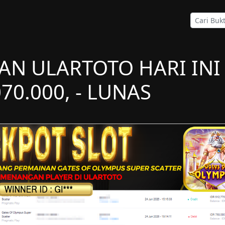
AN ULARTOTO HARI INI
070.000, - LUNAS