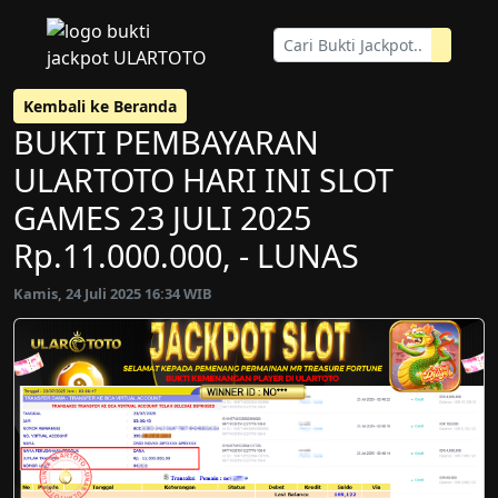
Kembali ke Beranda
BUKTI PEMBAYARAN
ULARTOTO HARI INI SLOT
GAMES 23 JULI 2025
Rp.11.000.000, - LUNAS
Kamis, 24 Juli 2025 16:34 WIB