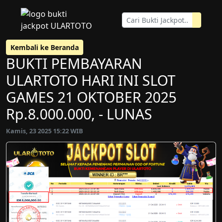
Kembali ke Beranda
BUKTI PEMBAYARAN
ULARTOTO HARI INI SLOT
GAMES 21 OKTOBER 2025
Rp.8.000.000, - LUNAS
Kamis, 23 2025 15:22 WIB