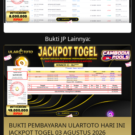
Bukti JP Lainnya:
BUKTI PEMBAYARAN ULARTOTO HARI INI
JACKPOT TOGEL 03 AGUSTUS 2026