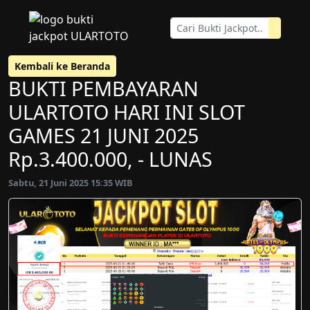
Kembali ke Beranda
BUKTI PEMBAYARAN
ULARTOTO HARI INI SLOT
GAMES 21 JUNI 2025
Rp.3.400.000, - LUNAS
Sabtu, 21 Juni 2025 15:35 WIB