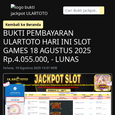
Kembali ke Beranda
BUKTI PEMBAYARAN
ULARTOTO HARI INI SLOT
GAMES 18 AGUSTUS 2025
Rp.4.055.000, - LUNAS
Selasa, 19 Agustus 2025 13:01 WIB