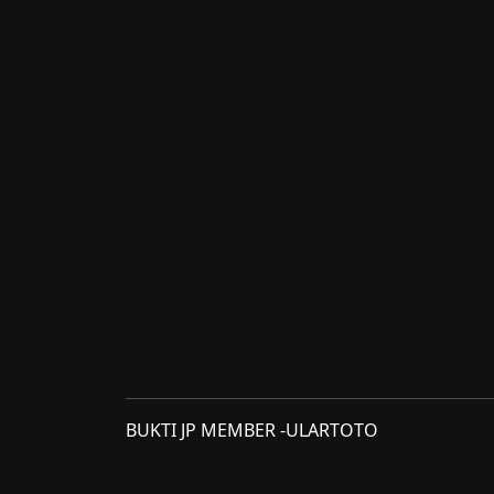
BUKTI JP MEMBER -ULARTOTO