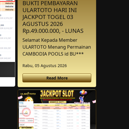
BUKTI PEMBAYARAN
ULARTOTO HARI INI
JACKPOT TOGEL 03
AGUSTUS 2026
Rp.49.000.000, - LUNAS
Selamat Kepada Member
ULARTOTO Menang Permainan
CAMBODIA POOLS id BU***
Rabu, 05 Agustus 2026
Read More