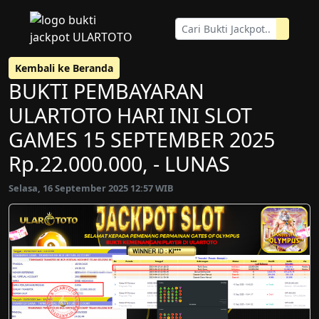
Kembali ke Beranda
BUKTI PEMBAYARAN
ULARTOTO HARI INI SLOT
GAMES 15 SEPTEMBER 2025
Rp.22.000.000, - LUNAS
Selasa, 16 September 2025 12:57 WIB