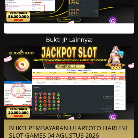
Bukti JP Lainnya:
BUKTI PEMBAYARAN ULARTOTO HARI INI
SLOT GAMES 04 AGUSTUS 2026