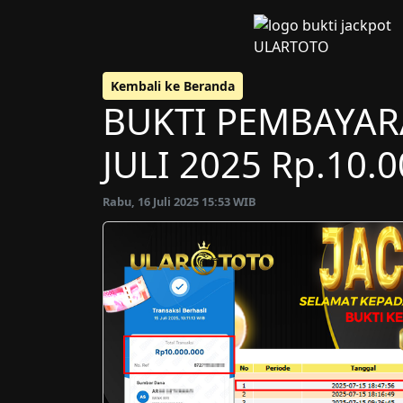
Kembali ke Beranda
BUKTI PEMBAYAR
JULI 2025 Rp.10.0
Rabu, 16 Juli 2025 15:53 WIB