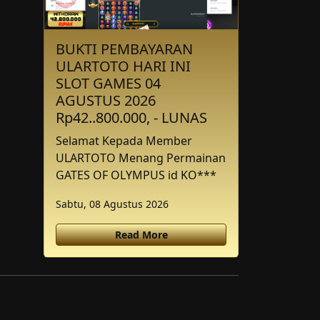
BUKTI PEMBAYARAN
ULARTOTO HARI INI
SLOT GAMES 04
AGUSTUS 2026
Rp42..800.000, - LUNAS
Selamat Kepada Member
ULARTOTO Menang Permainan
GATES OF OLYMPUS id KO***
Sabtu, 08 Agustus 2026
Read More