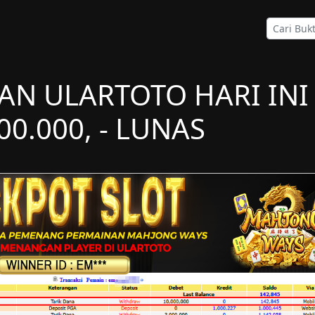
AN ULARTOTO HARI INI
00.000, - LUNAS