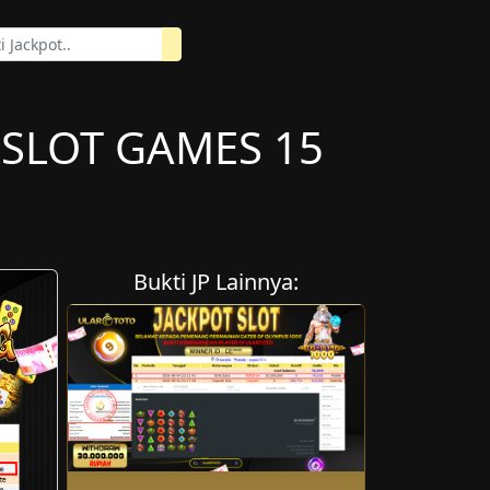
 SLOT GAMES 15
Bukti JP Lainnya: