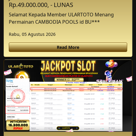
Rp.49.000.000, - LUNAS
Selamat Kepada Member ULARTOTO Menang
Permainan CAMBODIA POOLS id BU***
Rabu, 05 Agustus 2026
Read More