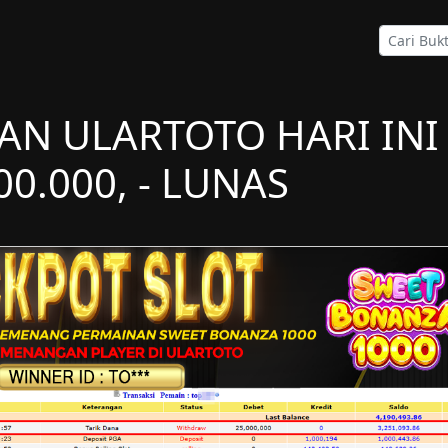
AN ULARTOTO HARI INI
00.000, - LUNAS