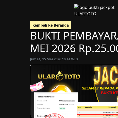
Kembali ke Beranda
BUKTI PEMBAYAR
MEI 2026 Rp.25.0
Jumat, 15 Mei 2026 10:41 WIB