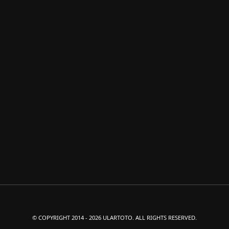
© COPYRIGHT 2014 - 2026 ULARTOTO. ALL RIGHTS RESERVED.