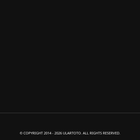
© COPYRIGHT 2014 - 2026 ULARTOTO. ALL RIGHTS RESERVED.