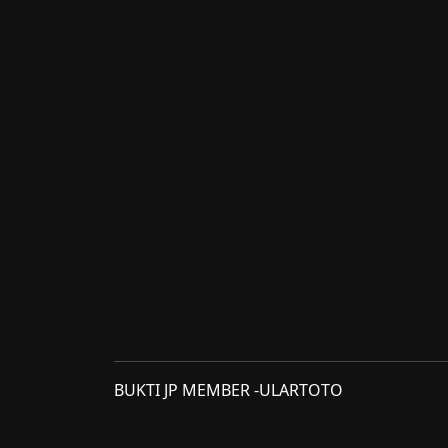
BUKTI JP MEMBER -ULARTOTO