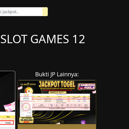
 SLOT GAMES 12
Bukti JP Lainnya: