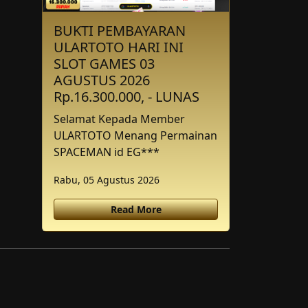
BUKTI PEMBAYARAN
ULARTOTO HARI INI
SLOT GAMES 03
AGUSTUS 2026
Rp.16.300.000, - LUNAS
Selamat Kepada Member
ULARTOTO Menang Permainan
SPACEMAN id EG***
Rabu, 05 Agustus 2026
Read More