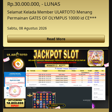
Rp.30.000.000, - LUNAS
Selamat Kelada Member ULARTOTO Menang
Permainan GATES OF OLYMPUS 10000 id CE***
Sabtu, 08 Agustus 2026
Read More