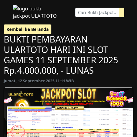
Kembali ke Beranda
BUKTI PEMBAYARAN
ULARTOTO HARI INI SLOT
GAMES 11 SEPTEMBER 2025
Rp.4.000.000, - LUNAS
Jumat, 12 September 2025 11:11 WIB