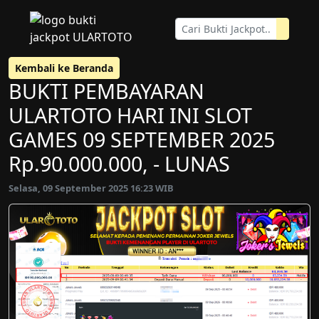
Kembali ke Beranda
BUKTI PEMBAYARAN
ULARTOTO HARI INI SLOT
GAMES 09 SEPTEMBER 2025
Rp.90.000.000, - LUNAS
Selasa, 09 September 2025 16:23 WIB