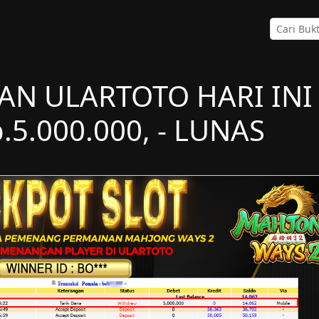
AN ULARTOTO HARI INI
5.000.000, - LUNAS