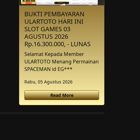
BUKTI PEMBAYARAN
ULARTOTO HARI INI
SLOT GAMES 03
AGUSTUS 2026
Rp.16.300.000, - LUNAS
Selamat Kepada Member
ULARTOTO Menang Permainan
SPACEMAN id EG***
Rabu, 05 Agustus 2026
Read More