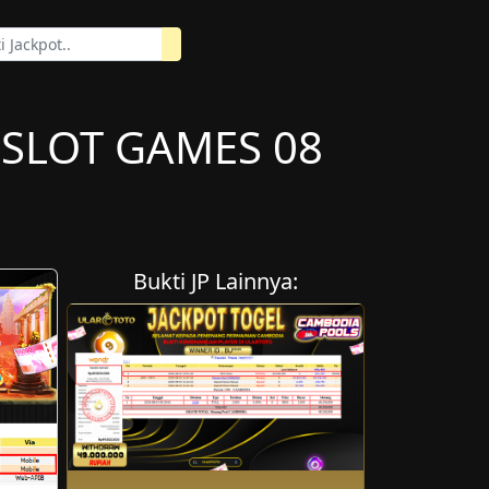
 SLOT GAMES 08
Bukti JP Lainnya: