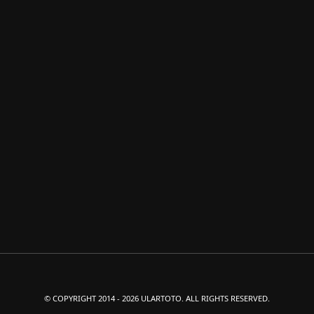
© COPYRIGHT 2014 - 2026 ULARTOTO. ALL RIGHTS RESERVED.