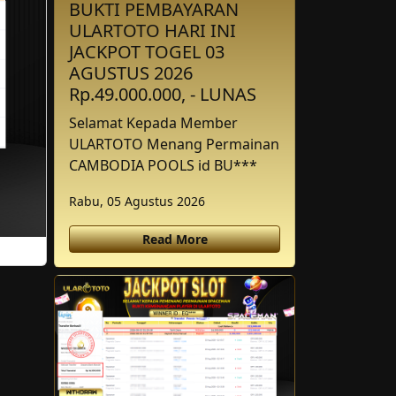
BUKTI PEMBAYARAN
ULARTOTO HARI INI
JACKPOT TOGEL 03
AGUSTUS 2026
Rp.49.000.000, - LUNAS
Selamat Kepada Member
ULARTOTO Menang Permainan
CAMBODIA POOLS id BU***
Rabu, 05 Agustus 2026
Read More