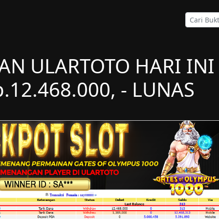
AN ULARTOTO HARI INI
.12.468.000, - LUNAS