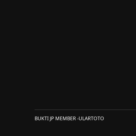
BUKTI JP MEMBER -ULARTOTO