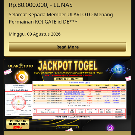
Rp.80.000.000, - LUNAS
Selamat Kepada Member ULARTOTO Menang
Permainan KOI GATE id DE***
Minggu, 09 Agustus 2026
Read More