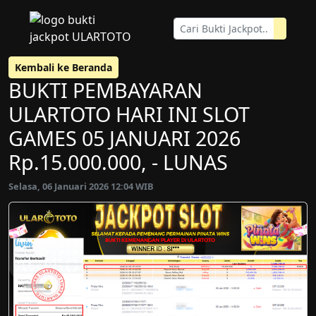
Kembali ke Beranda
BUKTI PEMBAYARAN
ULARTOTO HARI INI SLOT
GAMES 05 JANUARI 2026
Rp.15.000.000, - LUNAS
Selasa, 06 Januari 2026 12:04 WIB