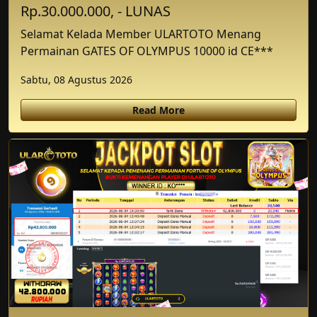
Rp.30.000.000, - LUNAS
Selamat Kelada Member ULARTOTO Menang
Permainan GATES OF OLYMPUS 10000 id CE***
Sabtu, 08 Agustus 2026
Read More