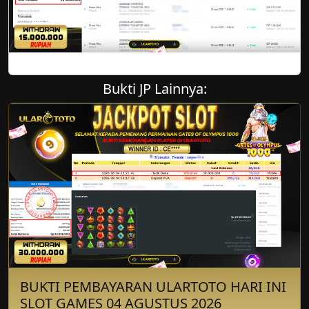
Bukti JP Lainnya:
BUKTI PEMBAYARAN ULARTOTO HARI INI
SLOT GAMES 04 AGUSTUS 2026