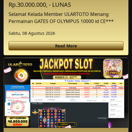
Rp.30.000.000, - LUNAS
Selamat Kelada Member ULARTOTO Menang
Permainan GATES OF OLYMPUS 10000 id CE***
Sabtu, 08 Agustus 2026
Read More