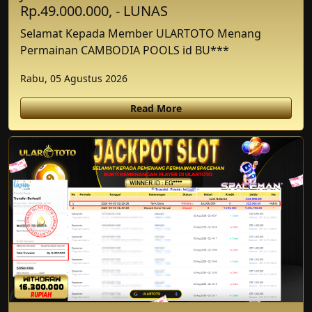
Rp.49.000.000, - LUNAS
Selamat Kepada Member ULARTOTO Menang
Permainan CAMBODIA POOLS id BU***
Rabu, 05 Agustus 2026
Read More