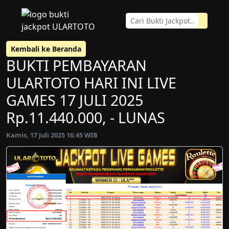
Kembali ke Beranda
BUKTI PEMBAYARAN
ULARTOTO HARI INI LIVE
GAMES 17 JULI 2025
Rp.11.440.000, - LUNAS
Kamis, 17 Juli 2025 16:45 WIB