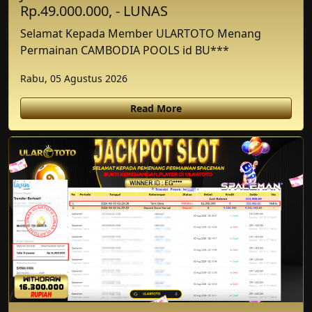
Rp.49.000.000, - LUNAS
Selamat Kepada Member ULARTOTO Menang
Permainan CAMBODIA POOLS id BU***
Rabu, 05 Agustus 2026
Read More