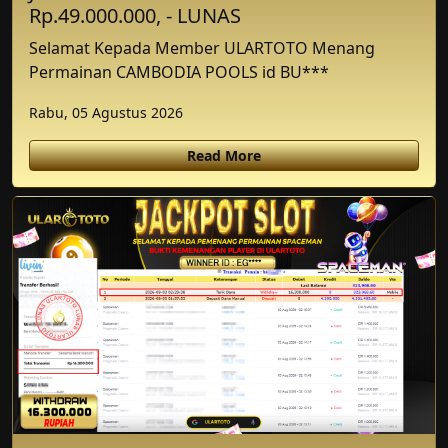
Rp.49.000.000, - LUNAS
Selamat Kepada Member ULARTOTO Menang
Permainan CAMBODIA POOLS id BU***
Rabu, 05 Agustus 2026
Read More