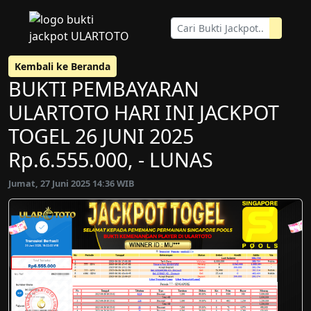
Kembali ke Beranda
BUKTI PEMBAYARAN
ULARTOTO HARI INI JACKPOT
TOGEL 26 JUNI 2025
Rp.6.555.000, - LUNAS
Jumat, 27 Juni 2025 14:36 WIB