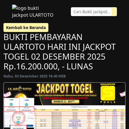
Kembali ke Beranda
BUKTI PEMBAYARAN
ULARTOTO HARI INI JACKPOT
TOGEL 02 DESEMBER 2025
Rp.16.200.000, - LUNAS
Rabu, 03 Desember 2025 18:40 WIB