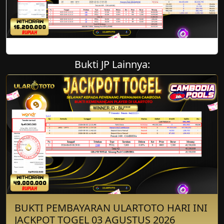
Bukti JP Lainnya:
BUKTI PEMBAYARAN ULARTOTO HARI INI
JACKPOT TOGEL 03 AGUSTUS 2026