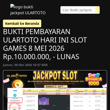
Kembali ke Beranda
BUKTI PEMBAYARAN
ULARTOTO HARI INI SLOT
GAMES 8 MEI 2026
Rp.10.000.000, - LUNAS
Jumat, 08 Mei 2026 18:07 WIB