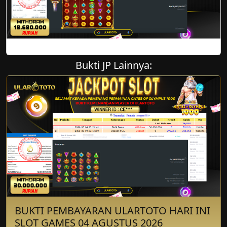
Bukti JP Lainnya:
BUKTI PEMBAYARAN ULARTOTO HARI INI
SLOT GAMES 04 AGUSTUS 2026